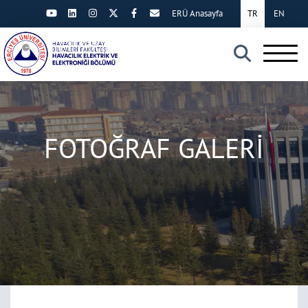
ERÜ Anasayfa
TR
EN
×
FOTOĞRAF GALERİ