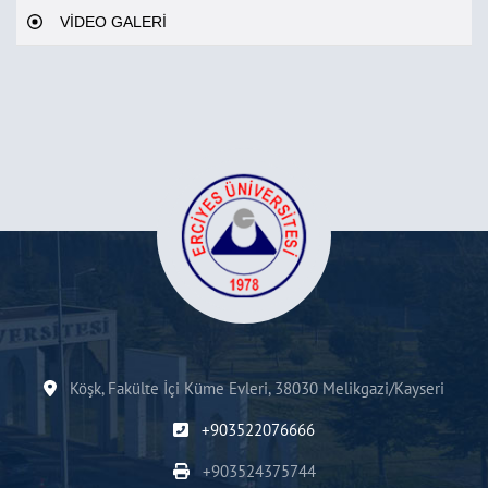
VİDEO GALERİ
Köşk, Fakülte İçi Küme Evleri, 38030 Melikgazi/Kayseri
+903522076666
+903524375744