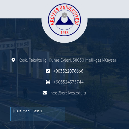
Köşk, Fakülte İçi Küme Evleri, 38030 Melikgazi/Kayseri
+903522076666
+903524375744
hee@erciyes.edu.tr
Alt_Menü_Test_1